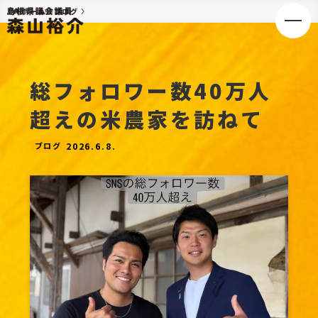
ホーム
ブログ
総フォロワー数40万人
超えの米農家を訪ねて
ホーム
ブログ
2026.6.8.
政策
ブログ
政策
お問い合わせ・ご意見箱
後援会入会